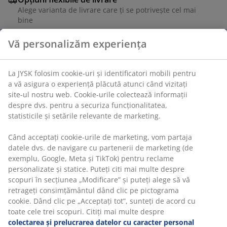
Alege varianta de livrare care ți se potrivește cel mai
bine
Vă personalizăm experiența
Unitate de stoc: 2785350
La JYSK folosim cookie-uri și identificatori mobili pentru
a vă asigura o experiență plăcută atunci când vizitați
site-ul nostru web. Cookie-urile colectează informații
Specificații
despre dvs. pentru a securiza funcționalitatea,
statisticile și setările relevante de marketing.
Când acceptați cookie-urile de marketing, vom partaja
Recenzii
datele dvs. de navigare cu partenerii de marketing (de
exemplu, Google, Meta și TikTok) pentru reclame
(
2
)
personalizate și statice. Puteți citi mai multe despre
scopuri în secțiunea „Modificare” și puteți alege să vă
retrageți consimțământul dând clic pe pictograma
Livrare
cookie. Dând clic pe „Acceptați tot”, sunteți de acord cu
toate cele trei scopuri. Citiți mai multe despre
colectarea și prelucrarea datelor cu caracter personal