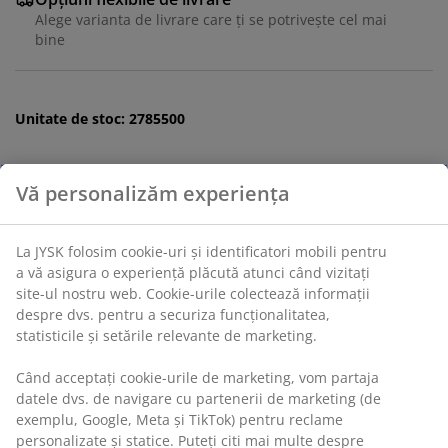
Alege varianta de livrare care ți se potrivește cel mai
bine
Unitate de stoc: 2785500
Specificații
Recenzii
Vă personalizăm experiența
(
10
)
La JYSK folosim cookie-uri și identificatori mobili pentru a vă
asigura o experiență plăcută atunci când vizitați site-ul
Livrare
nostru web. Cookie-urile colectează informații despre dvs.
pentru a securiza funcționalitatea, statisticile și setările