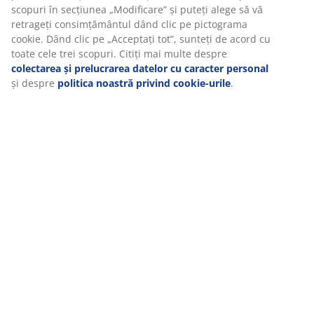
relevante de marketing.
Când acceptați cookie-urile de marketing, vom partaja
datele dvs. de navigare cu partenerii de marketing (de
exemplu, Google, Meta și TikTok) pentru reclame
personalizate și statice. Puteți citi mai multe despre scopuri
în secțiunea „Modificare” și puteți alege să vă retrageți
consimțământul dând clic pe pictograma cookie. Dând clic
pe „Acceptați tot”, sunteți de acord cu toate cele trei
scopuri. Citiți mai multe despre
colectarea și prelucrarea
datelor cu caracter personal
și despre
politica noastră
privind cookie-urile
.