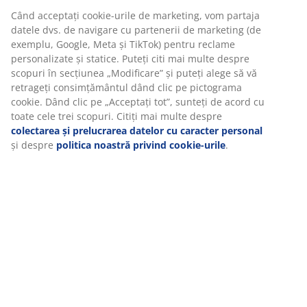
Specificații
Recenzii
(
10
)
Despre brand
Livrare
Vă personalizăm experiența
La JYSK folosim cookie-uri și identificatori mobili pentru a vă asi
experiență plăcută atunci când vizitați site-ul nostru web. Cookie