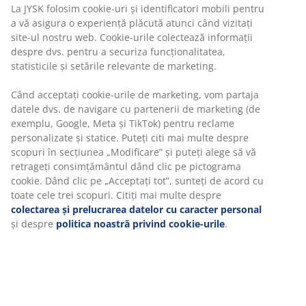
La JYSK folosim cookie-uri și identificatori mobili pentru
a vă asigura o experiență plăcută atunci când vizitați
site-ul nostru web. Cookie-urile colectează informații
Retur pe o perioadă nelimitată
despre dvs. pentru a securiza funcționalitatea,
Află mai multe detalii despre cum poți schimba sau
statisticile și setările relevante de marketing.
returna produsul dorit într-un magazin fizic JYSK
Garanția prețului
Când acceptați cookie-urile de marketing, vom partaja
Beneficiezi de garanția prețului pe o perioadă de 30 de
datele dvs. de navigare cu partenerii de marketing (de
zile
exemplu, Google, Meta și TikTok) pentru reclame
Opțiuni flexibile de livrare
personalizate și statice. Puteți citi mai multe despre
Alege varianta de livrare care ți se potrivește cel mai
scopuri în secțiunea „Modificare” și puteți alege să vă
bine
retrageți consimțământul dând clic pe pictograma
cookie. Dând clic pe „Acceptați tot”, sunteți de acord cu
toate cele trei scopuri. Citiți mai multe despre
colectarea și prelucrarea datelor cu caracter personal
Unitate de stoc: 2137626
și despre
politica noastră privind cookie-urile
.
Specificații