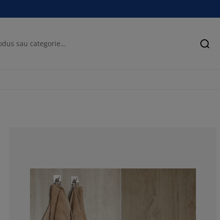
Cău
100%