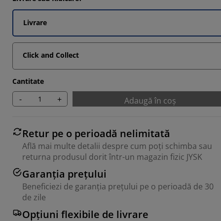
953%
3825%
Livrare
842%
Click and Collect
532%
Cantitate
-
+
Adaugă în coș
Retur pe o perioadă nelimitată
Află mai multe detalii despre cum poți schimba sau
returna produsul dorit într-un magazin fizic JYSK
Garanția prețului
Beneficiezi de garanția prețului pe o perioadă de 30
de zile
Opțiuni flexibile de livrare