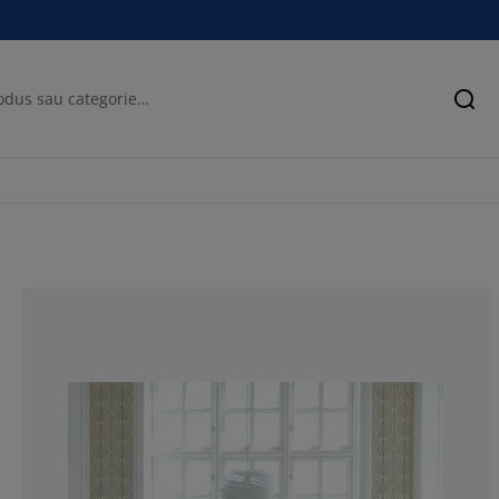
Cău
70.91412742382