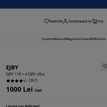
Favorite
Conectează-te
Coş
tare
Inspirație
Broșură
Magazine
Contact
B2B
Cariere
EJBY
EJBY 118 + 4 EJBY albe
(
361
)
1000 Lei
/set
272%
Livrare sau Ridicare?