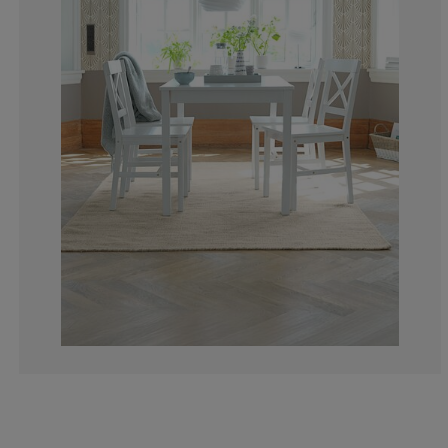
12.18836565096
3.047091412742
5.263157894736
8.587257617728