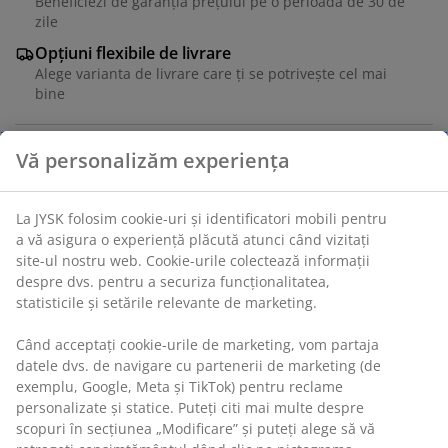
Beneficiezi de garanția prețului pe o perioadă de 30 de
zile
Opțiuni flexibile de livrare
Alege varianta de livrare care ți se potrivește cel mai
bine
Masă: Furnir de frasin și oțel. Ø100x75 cm Scaun:
Material textil, furnir de stejar și oțel.
Unitate de stoc: S363061
Setul are în componență următoarele
articole: