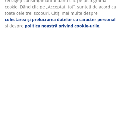
Specificații
Vă personalizăm experiența
Recenzii
(
0
)
La JYSK folosim cookie-uri și identificatori mobili pentru a vă asi
experiență plăcută atunci când vizitați site-ul nostru web. Cookie
colectează informații despre dvs. pentru a securiza funcționalita
statisticile și setările relevante de marketing.
Livrare
Când acceptați cookie-urile de marketing, vom partaja datele dv
navigare cu partenerii de marketing (de exemplu, Google, Meta 
TikTok) pentru reclame personalizate și statice. Puteți citi mai m
despre scopuri în secțiunea „Modificare” și puteți alege să vă re
consimțământul dând clic pe pictograma cookie. Dând clic pe
„Acceptați tot”, sunteți de acord cu toate cele trei scopuri. Citiți
multe despre
colectarea și prelucrarea datelor cu caracter per
despre
politica noastră privind cookie-urile
.