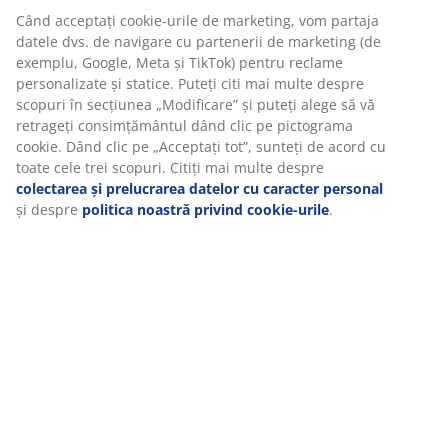
Când acceptați cookie-urile de marketing, vom partaja
Specificații
datele dvs. de navigare cu partenerii de marketing (de
exemplu, Google, Meta și TikTok) pentru reclame
personalizate și statice. Puteți citi mai multe despre
scopuri în secțiunea „Modificare” și puteți alege să vă
Recenzii
retrageți consimțământul dând clic pe pictograma
cookie. Dând clic pe „Acceptați tot”, sunteți de acord cu
(
44
)
toate cele trei scopuri. Citiți mai multe despre
colectarea și prelucrarea datelor cu caracter personal
și despre
politica noastră privind cookie-urile
.
Livrare