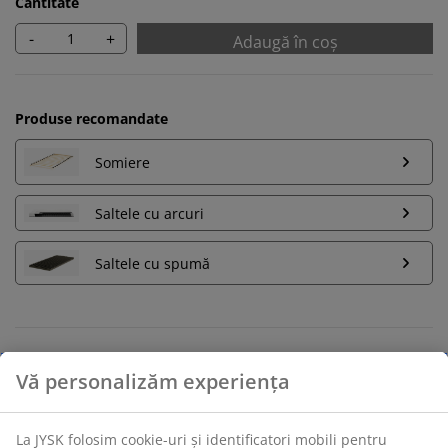
Cantitate
-
+
Adaugă în coș
Produse recomandate
Somiere
Saltele cu arcuri
Saltele cu spumă
Retur pe o perioadă nelimitată
Află mai multe detalii despre cum poți schimba sau
returna produsul dorit într-un magazin fizic JYSK
Garanția prețului