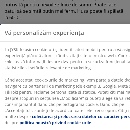
potrivită pentru nevoile zilnice de somn. Poate face
patul să se simtă puțin mai ferm. Husa poate fi spălată
la 60°C.
1 saltea cu arcuri cu suport țintit
Salteaua cu arcuri este concepută pentru a oferi un
suport țintit. Este formată din 3 straturi de confort,
care includ arcuri Bonell și spumă poliuretanică, fiecare
contribuind la adâncime și la suportul general. Arcurile
Bonell sunt interconectate și oferă un suport uniform
și ferm pe întreaga suprafață de dormit.
1 bază
Baza oferă o stabilitate și un suport îmbunătățite
pentru salteaua de deasupra. Acest lucru contribuie la
o experiență de somn mai echilibrată.
Culoare
Asortează-ți patul cu o tăblie în același cod de culoare
Gri-40 pentru a crea un aspect coerent. O tăblie
adaugă stil dormitorului tău și ajută la reducerea