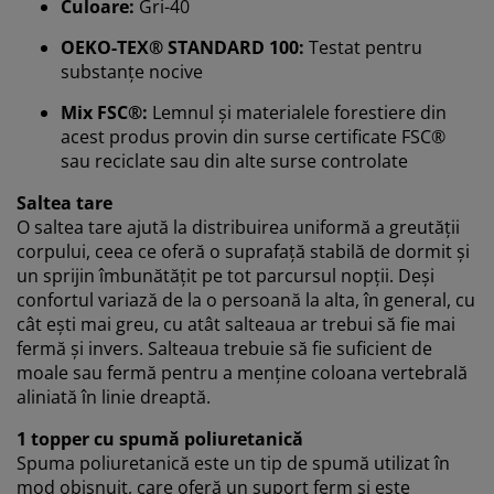
Culoare:
Gri-40
Vă personalizăm experiența
OEKO-TEX® STANDARD 100:
Testat pentru
substanțe nocive
La JYSK folosim cookie-uri și identificatori mobili pentru
Mix FSC®:
Lemnul și materialele forestiere din
a vă asigura o experiență plăcută atunci când vizitați
acest produs provin din surse certificate FSC®
site-ul nostru web. Cookie-urile colectează informații
despre dvs. pentru a securiza funcționalitatea,
sau reciclate sau din alte surse controlate
statisticile și setările relevante de marketing.
Saltea tare
O saltea tare ajută la distribuirea uniformă a greutății
Când acceptați cookie-urile de marketing, vom partaja
corpului, ceea ce oferă o suprafață stabilă de dormit și
datele dvs. de navigare cu partenerii de marketing (de
un sprijin îmbunătățit pe tot parcursul nopții. Deși
exemplu, Google, Meta și TikTok) pentru reclame
personalizate și statice. Puteți citi mai multe despre
confortul variază de la o persoană la alta, în general, cu
scopuri în secțiunea „Modificare” și puteți alege să vă
cât ești mai greu, cu atât salteaua ar trebui să fie mai
retrageți consimțământul dând clic pe pictograma
fermă și invers. Salteaua trebuie să fie suficient de
cookie. Dând clic pe „Acceptați tot”, sunteți de acord cu
moale sau fermă pentru a menține coloana vertebrală
toate cele trei scopuri. Citiți mai multe despre
aliniată în linie dreaptă.
colectarea și prelucrarea datelor cu caracter personal
și despre
politica noastră privind cookie-urile
.
1 topper cu spumă poliuretanică
Spuma poliuretanică este un tip de spumă utilizat în
mod obișnuit, care oferă un suport ferm și este