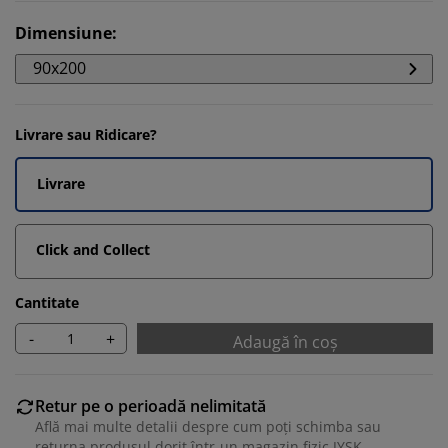
Dimensiune
:
90x200
Livrare sau Ridicare?
Livrare
Click and Collect
Cantitate
-
+
Adaugă în coș
Retur pe o perioadă nelimitată
Află mai multe detalii despre cum poți schimba sau
returna produsul dorit într-un magazin fizic JYSK