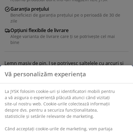
Garanția prețului
Beneficiezi de garanția prețului pe o perioadă de 30 de
zile
Opțiuni flexibile de livrare
Alege varianta de livrare care ți se potrivește cel mai
bine
Lemn masiv de pin. I se potrivesc saltelele cu arcuri și
cu spumă 90x200 cm. Incl. somiere. Excl. saltele.
208x155x105 cm
Unitate de stoc: 3617488
Instrucțiuni de asamblare
Specificații