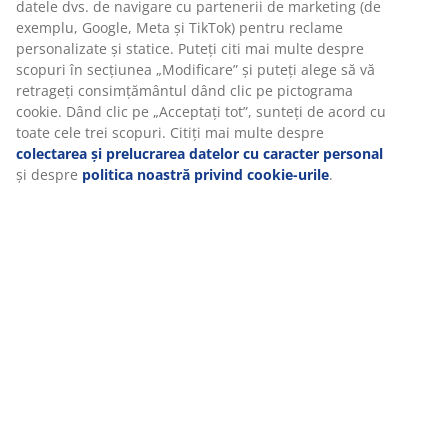
Recenzii
(
79
)
Livrare
Vă personalizăm experiența
La JYSK folosim cookie-uri și identificatori mobili pentru a vă asi
experiență plăcută atunci când vizitați site-ul nostru web. Cookie
colectează informații despre dvs. pentru a securiza funcționalita