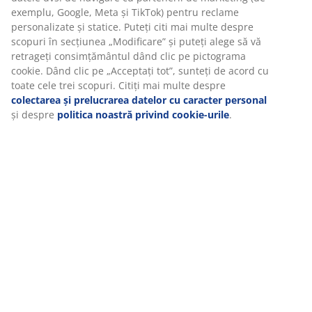
Fabricate din stejar masiv, aceste picioare oferă un
exemplu, Google, Meta și TikTok) pentru reclame
suport stabil și un aspect natural pentru patul tău.
personalizate și statice. Puteți citi mai multe despre
scopuri în secțiunea „Modificare” și puteți alege să vă
FSC® 100%
retrageți consimțământul dând clic pe pictograma
Eticheta FSC® 100% indică faptul că tot lemnul și
cookie. Dând clic pe „Acceptați tot”, sunteți de acord cu
materialele forestiere din acest produs provin din
toate cele trei scopuri. Citiți mai multe despre
păduri gestionate responsabil, certificate FSC®.
colectarea și prelucrarea datelor cu caracter personal
și despre
politica noastră privind cookie-urile
.
Unitate de stoc: 3557203
Instrucțiuni de asamblare
Specificații
Recenzii
(
1
)