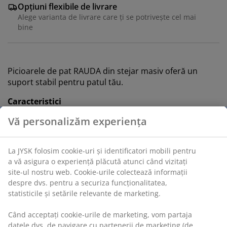
Opțiuni flexibile de livrare
Alege varianta de livrare care ți se potrivește cel mai
bine
Picioarele de pat RAUDA din stejar masiv oferă un
suport stabil pentru patul tău.
Caracteristici
Vă personalizăm experiența
Dimensiuni:
4 cm
Pachetul conține:
4 bucăți
La JYSK folosim cookie-uri și identificatori mobili pentru
Stejar masiv:
Stabil și durabil
a vă asigura o experiență plăcută atunci când vizitați
site-ul nostru web. Cookie-urile colectează informații
FSC® 100%:
Lemnul și materialele forestiere din
despre dvs. pentru a securiza funcționalitatea,
acest produs provin din păduri gestionate
statisticile și setările relevante de marketing.
responsabil, certificate FSC®
Când acceptați cookie-urile de marketing, vom partaja
Stejar masiv
datele dvs. de navigare cu partenerii de marketing (de