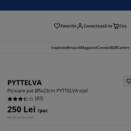
Favorite
Conectează-te
Coş
tare
Inspirație
Broșură
Magazine
Contact
B2B
Cariere
PYTTELVA
Picioare pat Ø5x23cm PYTTELVA oțel
(
83
)
250 Lei
/pac
(
62,50 lei /bucată
)
2048%