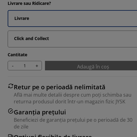
747%
Livrare sau Ridicare?
0602%
Livrare
5903%
5545%
Click and Collect
Cantitate
-
+
Adaugă în coș
Retur pe o perioadă nelimitată
Află mai multe detalii despre cum poți schimba sau
returna produsul dorit într-un magazin fizic JYSK
Garanția prețului
Beneficiezi de garanția prețului pe o perioadă de 30
de zile