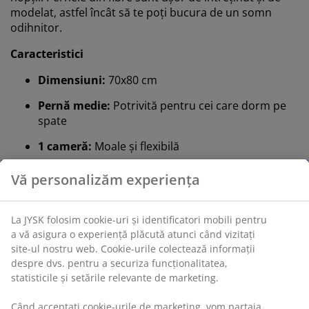
modelat, astfel încât să te poți bucura de un somn
odihnitor.
Caracteristici
Dimensiuni:
70x80 cm
Pernă medie:
Potrivită pentru cei care dorm pe
spate
1 cameră:
Moale și flexibilă
Puf de fibră siliconizată:
Greutate umplutură
1045 g
Țesătură din bumbac:
Respirabilă și moale
Spălare:
Poate fi spălată la 60°C
OEKO-TEX® STANDARD 100:
Testată pentru
substanțe nocive
Pernă medie