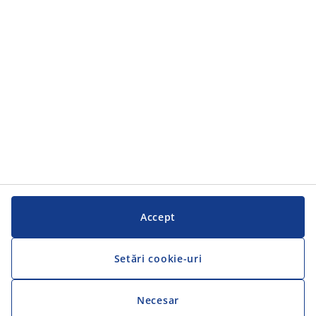
Categorii
Serviciul clienți
Serviciul clienți
JYSK
JYSK
SEDIU CENTRAL
Urmărește JYSK