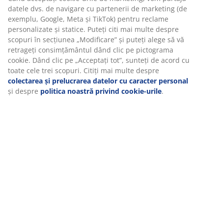
Dacă de obicei dormi pe spate, o pernă medie ar putea
fi o alegere excelentă pentru tine. Ca regulă generală,
perna trebuie să fie suficient de înaltă pentru a
menține gâtul și coloana vertebrală aliniate în linie
dreaptă. Înălțimea potrivită depinde în mare măsură
de modul în care dormi, dar și fermitatea saltelei joacă
un rol important.
1 cameră
O pernă cu o singură cameră este concepută pentru a
fi atât modelabilă, cât și ușor de umflat la loc.
Puf de fibră siliconizată
Fibrele scurte, sub formă de puf, sunt excepționale în a
rămâne separate. Fibra moale și ușoară din puf are o
putere de izolare ridicată, își păstrează volumul și este
ușor de scuturat la loc. Învelișul siliconizat face fibrele
moi și netede pentru o senzație plăcută și previne
aglomerarea lor. Greutate umplutură 1045 g.
Țesătură din bumbac