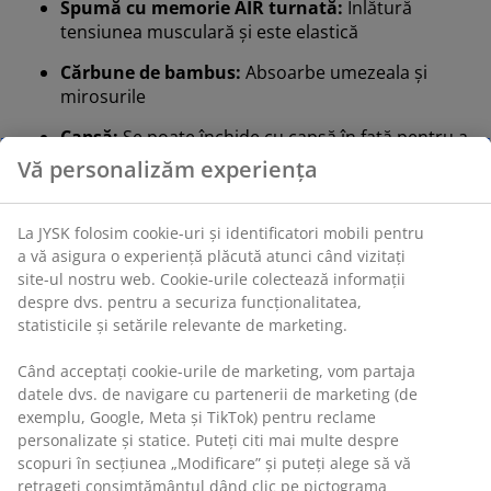
Spumă cu memorie AIR turnată:
Înlătură
tensiunea musculară și este elastică
Cărbune de bambus:
Absoarbe umezeala și
mirosurile
Capsă:
Se poate închide cu capsă în față pentru a
nu aluneca
Vă personalizăm experiența
Husă lavabilă:
Husa este detașabilă și poate fi
spălată la 60°C
La JYSK folosim cookie-uri și identificatori mobili pentru
a vă asigura o experiență plăcută atunci când vizitați
OEKO-TEX® STANDARD 100:
Testată pentru
site-ul nostru web. Cookie-urile colectează informații
substanțe nocive
despre dvs. pentru a securiza funcționalitatea,
statisticile și setările relevante de marketing.
WELLPUR®:
Marcă scandinavă în categoria
articolelor esențiale pentru somn, disponibilă
Când acceptați cookie-urile de marketing, vom partaja
exclusiv la JYSK
datele dvs. de navigare cu partenerii de marketing (de
exemplu, Google, Meta și TikTok) pentru reclame
Spumă cu memorie AIR turnată
personalizate și statice. Puteți citi mai multe despre
Spuma cu memorie AIR se modelează precis pe gât și
scopuri în secțiunea „Modificare” și puteți alege să vă
umeri, permițând capului să se scufunde confortabil în
retrageți consimțământul dând clic pe pictograma