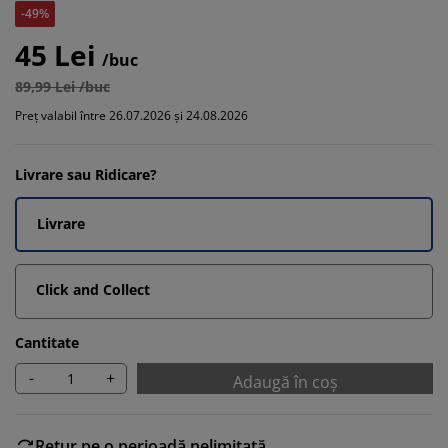
-49%
45 Lei
/buc
89,99 Lei /buc
Preț valabil între 26.07.2026 și 24.08.2026
Livrare sau Ridicare?
Livrare
Click and Collect
Cantitate
-
+
Adaugă în coș
Retur pe o perioadă nelimitată