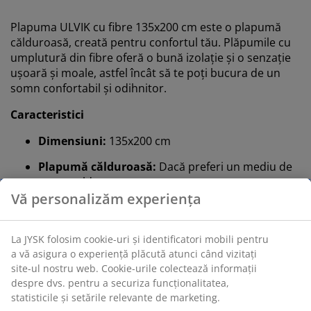
Plapuma ULVIK cu fibre 135x200 cm este o plapumă
călduroasă, creată pentru confortul tău. Plăpumile cu
umplutură din fibre oferă o bună izolație și o senzație
ușoară și moale, astfel încât să te poți bucura de un
somn confortabil și odihnitor.
Caracteristici
Dimensiuni:
135x200 cm
Plapumă călduroasă:
Dacă preferi un mediu de
somn cald
Fibră goală spiralată siliconizată:
Greutate
umplutură 950 g
Țesătură din poliester:
Durabilă și moale
Spălare:
Poate fi spălată la 60°C
OEKO-TEX® STANDARD 100:
Testată pentru