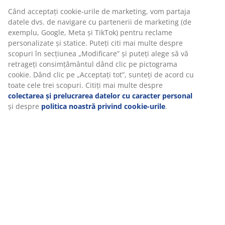
substanțe nocive
Garanție 5 ani:
O alegere de lungă durată
Plapumă călduroasă
Plăpumile JYSK sunt disponibile în trei niveluri de
izolație: răcoroase, călduroase și foarte călduroase.
Această plapumă este concepută pentru cei care
preferă de obicei un mediu cald noaptea.
Fibră goală spiralată siliconizată
Fibrele în formă de spirală cresc considerabil volumul.
Forma lor tridimensională le face să își păstreze mai
bine volumul. Cavitățile din fibrele goale captează aerul
pentru o senzație ușoară, oferind o izolație mai bună
plăpumii. Învelișul siliconizat face fibrele moi și netede
pentru o senzație plăcută și previne aglomerarea lor.
Greutate umplutură 950 g.
Țesătură din poliester
Poliesterul este un material durabil, care rezistă bine în
timp, chiar și la utilizare frecventă.