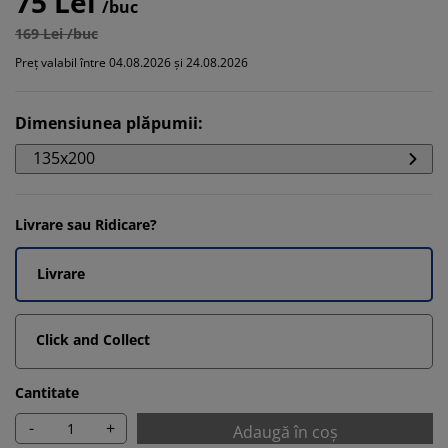
75 Lei
/buc
169 Lei /buc
Preț valabil între 04.08.2026 și 24.08.2026
Dimensiunea plăpumii
:
135x200
Livrare sau Ridicare?
Livrare
Click and Collect
Cantitate
-
+
Adaugă în coș