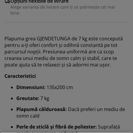
Opțiuni flexibile de livrare
Alege varianta de livrare care ți se potrivește cel mai
bine
Plapuma grea GJENDETUNGA de 7 kg este concepută
pentru a-ți oferi confort și odihnă constantă pe tot
parcursul nopții. Presiunea uniformă are ca scop
crearea unui mediu de somn calm și stabil, care te
poate ajuta să te relaxezi și să adormi mai ușor.
Caracteristici
Dimensiuni:
135x200 cm
Greutate:
7 kg
Plapumă călduroasă:
Dacă preferi un mediu de
somn cald
Perle de sticlă și fibră de poliester:
Suprafață