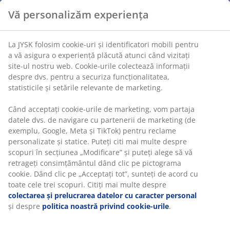
moale și presiune uniformă
Țesătură de bumbac:
Respirabilă și moale
OEKO-TEX® STANDARD 100:
Testată pentru
substanțe nocive
Garanție 5 ani:
O alegere de lungă durată
Plapumă călduroasă
Plăpumile JYSK sunt disponibile în trei niveluri de
izolație: răcoroase, călduroase și foarte călduroase.
Această plapumă este concepută pentru cei care
preferă de obicei un mediu cald noaptea.
Perle de sticlă și fibră de poliester
Vă personalizăm experiența
Umplutura acestei pilote este compusă din 95%
mărgele de sticlă și 5% fibră de poliester. Mărgelele de
sticlă fac pilota să se așeze pe conturul corpului și
La JYSK folosim cookie-uri și identificatori mobili pentru a vă
oferă o presiune ușoară și uniformă.
asigura o experiență plăcută atunci când vizitați site-ul nostru
web. Cookie-urile colectează informații despre dvs. pentru a
Țesătură de bumbac
securiza funcționalitatea, statisticile și setările relevante de
Bumbacul este respirabil și oferă o senzație moale și