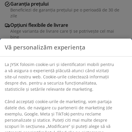
Garanția prețului
Beneficiezi de garanția prețului pe o perioadă de 30 de
zile
Opțiuni flexibile de livrare
Alege varianta de livrare care ți se potrivește cel mai
bine
Vă personalizăm experiența
Compartiment depozitare din plastic impermeabil cu
La JYSK folosim cookie-uri și identificatori mobili pentru
protecție UV (60% reciclat). Partea de sus și partea din
a vă asigura o experiență plăcută atunci când vizitați
față pot fi deschise. Rezistentă la îngheț. 132x114x72
site-ul nostru web. Cookie-urile colectează informații
cm
despre dvs. pentru a securiza funcționalitatea,
statisticile și setările relevante de marketing.
Unitate de stoc: 3772030
Când acceptați cookie-urile de marketing, vom partaja
datele dvs. de navigare cu partenerii de marketing (de
Instrucțiuni de asamblare
exemplu, Google, Meta și TikTok) pentru reclame
personalizate și statice. Puteți citi mai multe despre
scopuri în secțiunea „Modificare” și puteți alege să vă