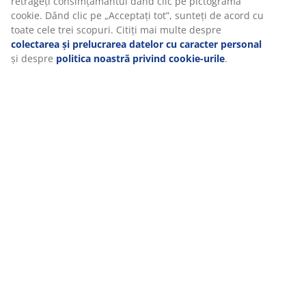
retrageți consimțământul dând clic pe pictograma
Specificații
cookie. Dând clic pe „Acceptați tot”, sunteți de acord cu
toate cele trei scopuri. Citiți mai multe despre
colectarea și prelucrarea datelor cu caracter personal
și despre
politica noastră privind cookie-urile
.
Recenzii
(
59
)
Livrare