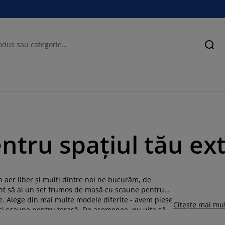
Cău
tru spațiul tău ext
n aer liber și mulți dintre noi ne bucurăm, de
nt să ai un set frumos de masă cu scaune pentru
ore. Alege din mai multe modele diferite - avem piese
Citește mai mu
și scaune pentru terasă. De asemenea, nu uita să
confort mai mare pentru șezut.