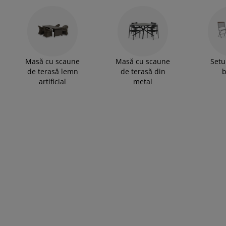
grijirea mobilierului
uminat exterior
arșafuri
pper
rpuri de iluminat
mping
lapuri
otecții de saltea
ntru casă
bilier dormitor
miere
mera copiilor
Masă cu scaune
Masă cu scaune
Setu
de terasă lemn
de terasă din
b
ltea Copii
cesorii pentru rufe
artificial
metal
turi copii