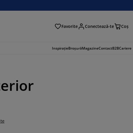
Favorite
Conectează-te
Coş
tare
Inspirație
Broșură
Magazine
Contact
B2B
Cariere
erior
lte