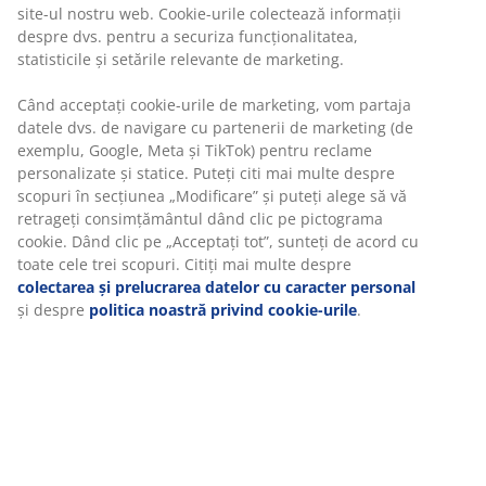
Alege varianta de livrare care ți se potrivește cel mai
bine
Set terasă cu 2 locuri. Masă: Oțel. Pliabilă. 60x60x71 cm.
Scaun: Oțel.
Unitate de stoc: 3725144
Instrucțiuni de asamblare
Specificații
Recenzii
(
6
)