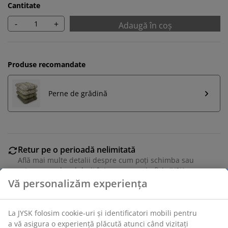
Cantitate
-
+
Adaugă în coș
Produse recomandate
Perne de grădină
Retur pe o perioadă nelimitată
Află mai multe detalii despre cum poți schimba sau
returna produsul dorit într-un magazin fizic JYSK
Garanția prețului
Beneficiezi de garanția prețului pe o perioadă de 30 de
zile
Opțiuni flexibile de livrare