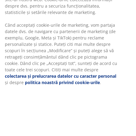
Opțiuni flexibile de livrare
Alege varianta de livrare care ți se potrivește cel mai
bine
Pernă de grădină pentru șezut. 48x48 cm
Unitate de stoc: 3726114
Specificații
Recenzii
(
59
)