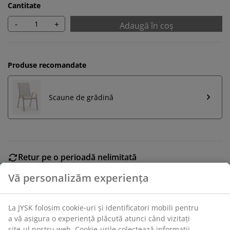
Cantitate
-
+
Adaugă în coș
Produse recomandate
Scaune de grădină
Retur pe o perioadă nelimitată
Află mai multe detalii despre cum poți schimba sau
returna produsul dorit într-un magazin fizic JYSK
Garanția prețului
Beneficiezi de garanția prețului pe o perioadă de 30 de
zile