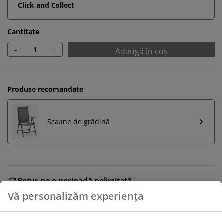
Click and Collect
Cantitate
-
+
Adaugă în coș
Produse recomandate
Scaune de grădină
Retur pe o perioadă nelimitată
Află mai multe detalii despre cum poți schimba sau
returna produsul dorit într-un magazin fizic JYSK
Garanția prețului