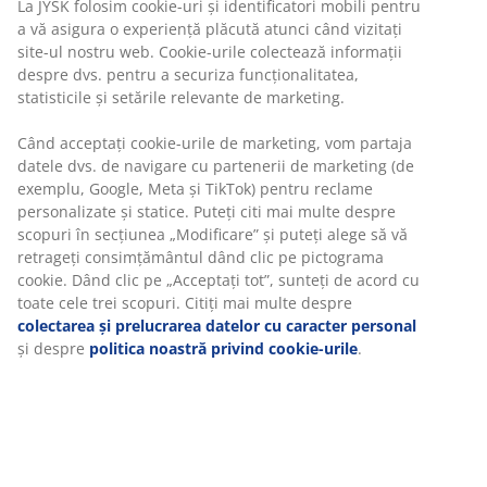
Beneficiezi de garanția prețului pe o perioadă de 30 de
zile
Opțiuni flexibile de livrare
Alege varianta de livrare care ți se potrivește cel mai
bine
Pernă de grădină cu husă rezistentă, țesută. Pentru
scaun reglabil. 50x120x4 cm
Unitate de stoc: 3725105
Specificații
Recenzii