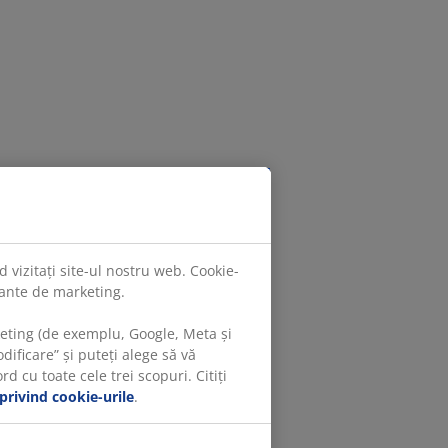
 vizitați site-ul nostru web. Cookie-
evante de marketing.
keting (de exemplu, Google, Meta și
ificare” și puteți alege să vă
 cu toate cele trei scopuri. Citiți
 privind cookie-urile
.