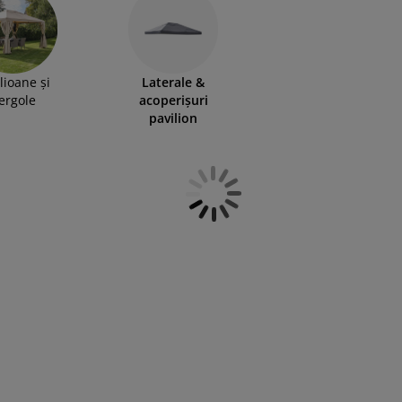
lioane și
Laterale &
ergole
acoperișuri
pavilion