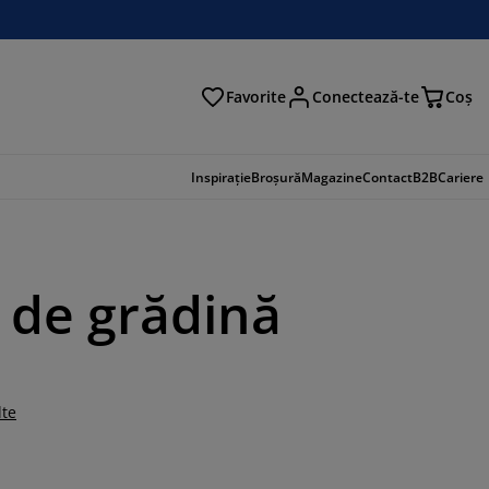
Favorite
Conectează-te
Coş
tare
Inspirație
Broșură
Magazine
Contact
B2B
Cariere
n de grădină
lte