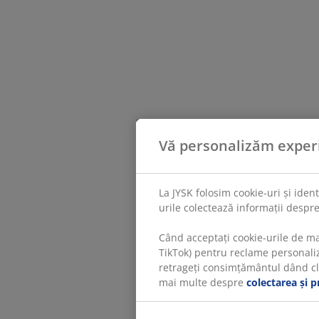
Vă personalizăm exper
La JYSK folosim cookie-uri și iden
urile colectează informații despre
Când acceptați cookie-urile de ma
TikTok) pentru reclame personaliza
retrageți consimțământul dând clic
mai multe despre
colectarea și p