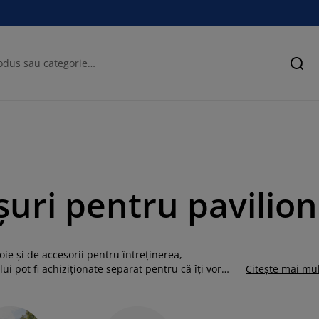
Cău
șuri pentru pavilio
ie și de accesorii pentru întreținerea,
ui pot fi achiziționate separat pentru că îți vor
Citește mai mu
i - reîmprospătând în același timp aspectul
ntregul pavilion.