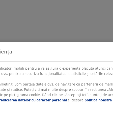
iența
tificatori mobili pentru a vă asigura o experiență plăcută atunci când
 dvs. pentru a securiza funcționalitatea, statisticile și setările rel
rketing, vom partaja datele dvs. de navigare cu partenerii de mar
te și statice. Puteți citi mai multe despre scopuri în secțiunea „Mod
 pe pictograma cookie. Dând clic pe „Acceptați tot”, sunteți de acord
relucrarea datelor cu caracter personal
și despre
politica noastră