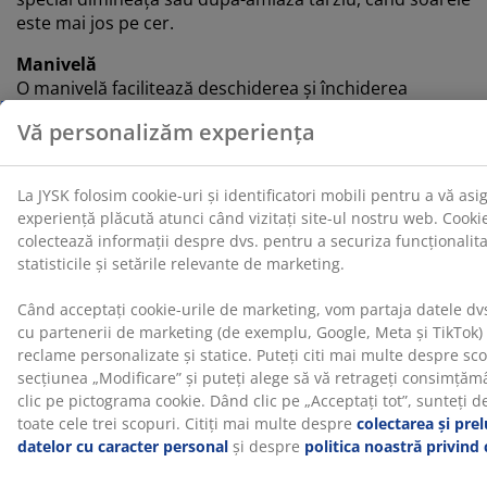
este mai jos pe cer.
Manivelă
O manivelă facilitează deschiderea și închiderea
copertinei. Acest lucru poate fi util în special atunci
când ai umbrele mari.
Protecție UV
Umbrela de soare are o copertină din poliester cu
protecție UV. Astfel poate rezista expunerii la soare
fără ca culoarea sa să se estompeze.
Impermeabilitate
Copertina este rezistentă la apă, astfel te poți bucura
de spațiul exterior fără să-ți faci griji cu privire la ploaie
ușoară sau rouă.
Orificii ventilație
O gură de ventilație în partea superioară a copertinei
reduce presiunea vântului și permite circulația aerului.
Prin urmare, este mai puțin probabil ca umbrela să se