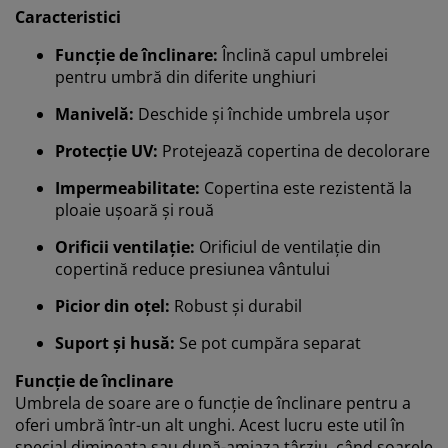
Caracteristici
Când acceptați cookie-urile de marketing, vom partaja
Funcție de înclinare:
Înclină capul umbrelei
datele dvs. de navigare cu partenerii de marketing (de
pentru umbră din diferite unghiuri
exemplu, Google, Meta și TikTok) pentru reclame
personalizate și statice. Puteți citi mai multe despre
Manivelă:
Deschide și închide umbrela ușor
scopuri în secțiunea „Modificare” și puteți alege să vă
retrageți consimțământul dând clic pe pictograma
Protecție UV:
Protejează copertina de decolorare
cookie. Dând clic pe „Acceptați tot”, sunteți de acord cu
toate cele trei scopuri. Citiți mai multe despre
Impermeabilitate:
Copertina este rezistentă la
colectarea și prelucrarea datelor cu caracter personal
ploaie ușoară și rouă
și despre
politica noastră privind cookie-urile
.
Orificii ventilație:
Orificiul de ventilație din
copertină reduce presiunea vântului
Picior din oțel:
Robust și durabil
Suport și husă:
Se pot cumpăra separat
Funcție de înclinare
Umbrela de soare are o funcție de înclinare pentru a
oferi umbră într-un alt unghi. Acest lucru este util în
special dimineața sau după-amiaza târziu, când soarele