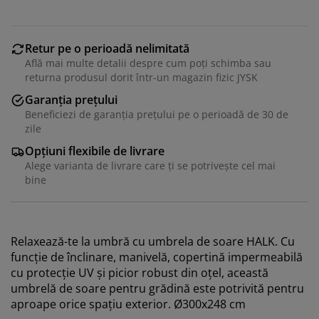
Retur pe o perioadă nelimitată
Află mai multe detalii despre cum poți schimba sau
returna produsul dorit într-un magazin fizic JYSK
Garanția prețului
Beneficiezi de garanția prețului pe o perioadă de 30 de
zile
Opțiuni flexibile de livrare
Alege varianta de livrare care ți se potrivește cel mai
bine
Vă personalizăm experiența
Relaxează-te la umbră cu umbrela de soare HALK. Cu
funcție de înclinare, manivelă, copertină impermeabilă
La JYSK folosim cookie-uri și identificatori mobili pentru
cu protecție UV și picior robust din oțel, această
a vă asigura o experiență plăcută atunci când vizitați
site-ul nostru web. Cookie-urile colectează informații
umbrelă de soare pentru grădină este potrivită pentru
despre dvs. pentru a securiza funcționalitatea,
aproape orice spațiu exterior. Ø300x248 cm
statisticile și setările relevante de marketing.