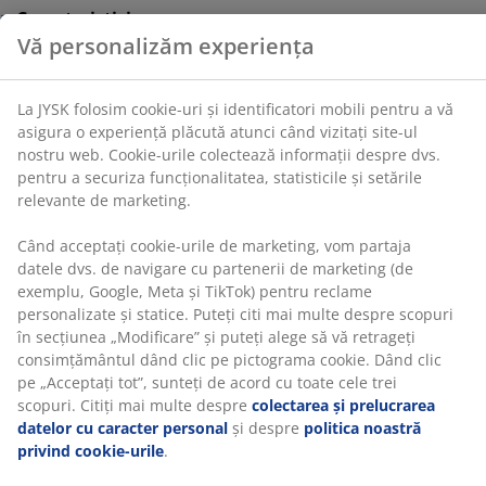
despre dvs. pentru a securiza funcționalitatea,
Caracteristici
statisticile și setările relevante de marketing.
Manivelă:
Deschide și închide umbrela fără efort
Când acceptați cookie-urile de marketing, vom partaja
datele dvs. de navigare cu partenerii de marketing (de
Protecție UV:
Protejează umbrela împotriva
exemplu, Google, Meta și TikTok) pentru reclame
decolorării
personalizate și statice. Puteți citi mai multe despre
Impermeabilă:
Copertina este rezistentă la
scopuri în secțiunea „Modificare” și puteți alege să vă
ploaie și rouă
retrageți consimțământul dând clic pe pictograma
cookie. Dând clic pe „Acceptați tot”, sunteți de acord cu
Ventilație:
Spațiile de ventilare din copertină
toate cele trei scopuri. Citiți mai multe despre
reduc presiunea vântului
colectarea și prelucrarea datelor cu caracter personal
și despre
politica noastră privind cookie-urile
.
Picior din oțel galvanizat:
Durabil și rezistent la
rugină
Suport de umbrelă și husă:
Se pot cumpăra
separat
Manivela
O manivelă facilitează deschiderea sau închiderea
copertinei. Acest lucru poate fi util în special atunci la