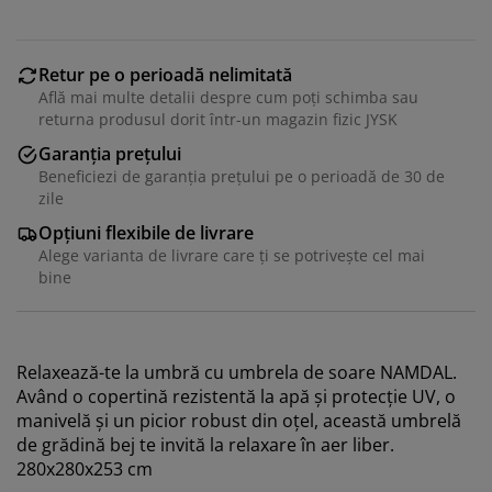
Retur pe o perioadă nelimitată
Află mai multe detalii despre cum poți schimba sau
returna produsul dorit într-un magazin fizic JYSK
Garanția prețului
Beneficiezi de garanția prețului pe o perioadă de 30 de
zile
Opțiuni flexibile de livrare
Alege varianta de livrare care ți se potrivește cel mai
bine
Vă personalizăm experiența
Relaxează-te la umbră cu umbrela de soare NAMDAL.
Având o copertină rezistentă la apă și protecție UV, o
manivelă și un picior robust din oțel, această umbrelă
La JYSK folosim cookie-uri și identificatori mobili pentru
de grădină bej te invită la relaxare în aer liber.
a vă asigura o experiență plăcută atunci când vizitați
280x280x253 cm
site-ul nostru web. Cookie-urile colectează informații