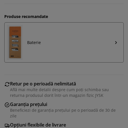
Produse recomandate
Baterie
Retur pe o perioadă nelimitată
Află mai multe detalii despre cum poți schimba sau
returna produsul dorit într-un magazin fizic JYSK
Vă personalizăm experiența
Garanția prețului
Beneficiezi de garanția prețului pe o perioadă de 30 de
zile
La JYSK folosim cookie-uri și identificatori mobili pentru
a vă asigura o experiență plăcută atunci când vizitați
Opțiuni flexibile de livrare