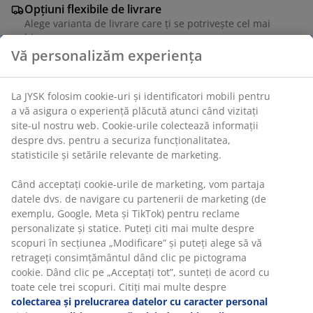
Opțiuni flexibile de livrare
Alege varianta de livrare care ți se potrivește cel mai
bine
Vă personalizăm experiența
Unitate de stoc: 2409200
La JYSK folosim cookie-uri și identificatori mobili pentru
a vă asigura o experiență plăcută atunci când vizitați
site-ul nostru web. Cookie-urile colectează informații
despre dvs. pentru a securiza funcționalitatea,
Specificații
statisticile și setările relevante de marketing.
Când acceptați cookie-urile de marketing, vom partaja
datele dvs. de navigare cu partenerii de marketing (de
Recenzii
exemplu, Google, Meta și TikTok) pentru reclame
personalizate și statice. Puteți citi mai multe despre
(
5
)
scopuri în secțiunea „Modificare” și puteți alege să vă
retrageți consimțământul dând clic pe pictograma
cookie. Dând clic pe „Acceptați tot”, sunteți de acord cu
Livrare
toate cele trei scopuri. Citiți mai multe despre
colectarea și prelucrarea datelor cu caracter personal