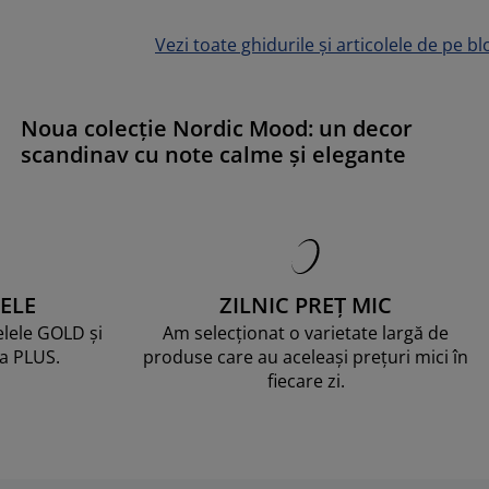
Vezi toate ghidurile și articolele de pe bl
Noua colecție Nordic Mood: un decor
scandinav cu note calme și elegante
ELE
ZILNIC PREȚ MIC
telele GOLD și
Am selecționat o varietate largă de
ma PLUS.
produse care au aceleași prețuri mici în
fiecare zi.