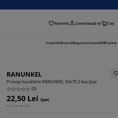
Favorite
Conectează-te
Coş
tare
Inspirație
Broșură
Magazine
Contact
B2B
Cariere
RANUNKEL
Prosop bucătărie RANUNKEL 50x70 2 buc/pac
(
0
)
22,50 Lei
/pac
(
11,25 lei /bucată
)