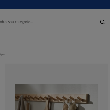
Cău
/pac