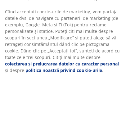
Vă personalizăm experiența
Unitate de stoc: 4912373
La JYSK folosim cookie-uri și identificatori mobili pentru a vă
asigura o experiență plăcută atunci când vizitați site-ul nostru
Specificații
web. Cookie-urile colectează informații despre dvs. pentru a
securiza funcționalitatea, statisticile și setările relevante de
marketing.
Recenzii
Când acceptați cookie-urile de marketing, vom partaja datele
dvs. de navigare cu partenerii de marketing (de exemplu,
(
49
)
Google, Meta și TikTok) pentru reclame personalizate și statice.
Puteți citi mai multe despre scopuri în secțiunea „Modificare”
și puteți alege să vă retrageți consimțământul dând clic pe
Livrare
pictograma cookie. Dând clic pe „Acceptați tot”, sunteți de
acord cu toate cele trei scopuri. Citiți mai multe despre
colectarea și prelucrarea datelor cu caracter personal
și
despre
politica noastră privind cookie-urile
.