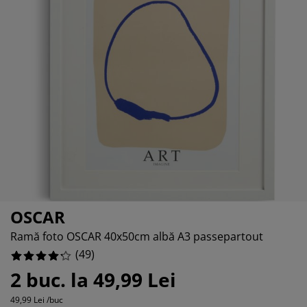
grijirea mobilierului
97959183673%
uminat exterior
arșafuri
pper
rpuri de iluminat
8979591836%
mping
lapuri
otecții de saltea
ntru casă
2653061225%
bilier dormitor
miere
mera copiilor
81632653061%
ltea Copii
cesorii pentru rufe
turi copii
OSCAR
Ramă foto OSCAR 40x50cm albă A3 passepartout
(
49
)
2 buc. la 49,99 Lei
49,99 Lei /buc