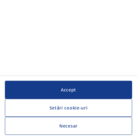
Serviciul clienți
Serviciul clienți
JYSK
JYSK
SEDIU CENTRAL
Urmărește JYSK