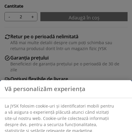
Cantitate
-
+
Adaugă în coș
Retur pe o perioadă nelimitată
Află mai multe detalii despre cum poți schimba sau
returna produsul dorit într-un magazin fizic JYSK
Garanția prețului
Beneficiezi de garanția prețului pe o perioadă de 30 de
zile
Opțiuni flexibile de livrare
Alege varianta de livrare care ți se potrivește cel mai
bine
Ramă foto albă 40x50 cm din MDF cu protecție frontală
din plastic. Cu passepartout care protejează opera de
artă și oferă un aspect elegant. Se potrivește pentru
postere și imagini de dimensiune A3.