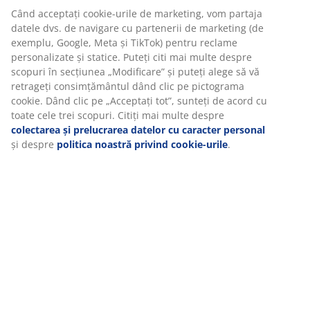
Unitate de stoc: 4912368
nostru web. Cookie-urile colectează informații despre dvs.
pentru a securiza funcționalitatea, statisticile și setările
relevante de marketing.
Specificații
Când acceptați cookie-urile de marketing, vom partaja
datele dvs. de navigare cu partenerii de marketing (de
exemplu, Google, Meta și TikTok) pentru reclame
personalizate și statice. Puteți citi mai multe despre
Recenzii
scopuri în secțiunea „Modificare” și puteți alege să vă
(
72
)
retrageți consimțământul dând clic pe pictograma cookie.
Dând clic pe „Acceptați tot”, sunteți de acord cu toate cele
trei scopuri. Citiți mai multe despre
colectarea și
prelucrarea datelor cu caracter personal
și despre
Livrare
politica noastră privind cookie-urile
.