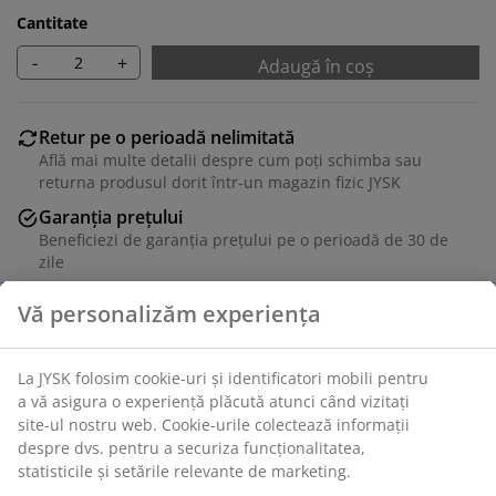
Cantitate
-
+
Adaugă în coș
Retur pe o perioadă nelimitată
Află mai multe detalii despre cum poți schimba sau
returna produsul dorit într-un magazin fizic JYSK
Garanția prețului
Beneficiezi de garanția prețului pe o perioadă de 30 de
zile
Opțiuni flexibile de livrare
Alege varianta de livrare care ți se potrivește cel mai
bine
Vă personalizăm experiența
Ramă foto albă 50x70 cm din MDF cu protecție frontală
din plastic.
La JYSK folosim cookie-uri și identificatori mobili pentru a
vă asigura o experiență plăcută atunci când vizitați site-ul