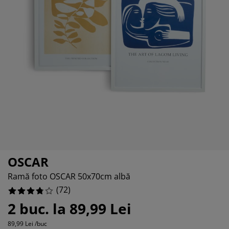
grijirea mobilierului
44445%
uminat exterior
arșafuri
opper
rpuri de iluminat
44445%
amping
lapuri
otecții de saltea
ntru casă
11111%
bilier dormitor
omiere
mera copiilor
66664%
ltea Copii
cesorii pentru rufe
turi copii
OSCAR
Ramă foto OSCAR 50x70cm albă
(
72
)
2 buc. la 89,99 Lei
89,99 Lei /buc