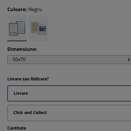
6226%
Culoare
:
Negru
755%
019%
151%
Dimensiune
:
50x70
Livrare sau Ridicare?
Livrare
Click and Collect
Cantitate