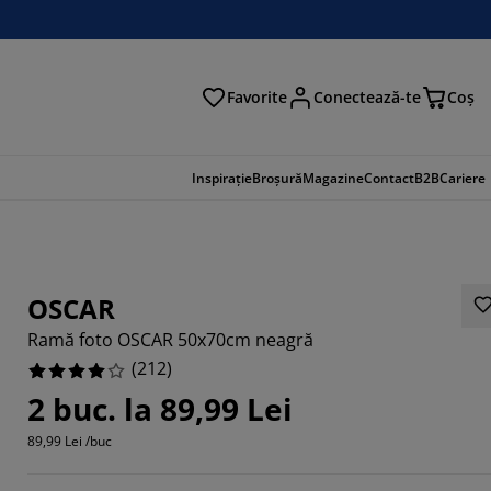
Favorite
Conectează-te
Coş
tare
Inspirație
Broșură
Magazine
Contact
B2B
Cariere
OSCAR
Ramă foto OSCAR 50x70cm neagră
(
212
)
2 buc. la 89,99 Lei
89,99 Lei /buc
8494%