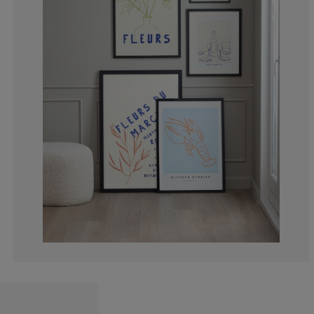
12.26415094339
7.547169811320
5.188679245283
15.09433962264