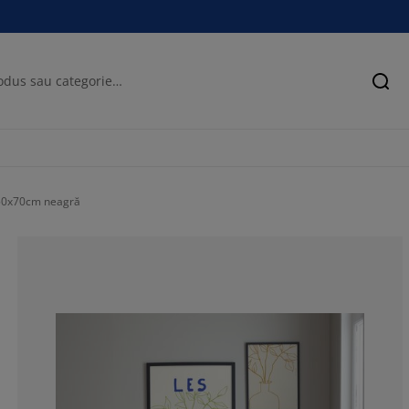
Cău
50x70cm neagră
59.90566037735