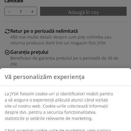
Cantitate
-
+
Adaugă în coș
Retur pe o perioadă nelimitată
Află mai multe detalii despre cum poți schimba sau
returna produsul dorit într-un magazin fizic JYSK
Garanția prețului
Beneficiezi de garanția prețului pe o perioadă de 30 de
zile
Opțiuni flexibile de livrare
Alege varianta de livrare care ți se potrivește cel mai
bine
Unitate de stoc: 6842438