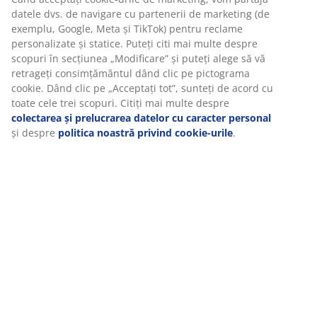
Specificații
Recenzii
(
9
)
Livrare