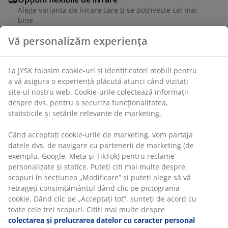
Alege varianta de livrare care ți se potrivește cel mai
bine
Unitate de stoc: 6893700
Specificații
Recenzii
(
5
)
Vă personalizăm experiența
Livrare
La JYSK folosim cookie-uri și identificatori mobili pentru a vă asi