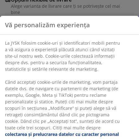
Alege varianta de livrare care ți se potrivește cel mai
bine
Vă personalizăm experiența
Unitate de stoc: 6886144
La JYSK folosim cookie-uri și identificatori mobili pentru
a vă asigura o experiență plăcută atunci când vizitați
site-ul nostru web. Cookie-urile colectează informații
despre dvs. pentru a securiza funcționalitatea,
Specificații
statisticile și setările relevante de marketing.
Când acceptați cookie-urile de marketing, vom partaja
datele dvs. de navigare cu partenerii de marketing (de
Recenzii
exemplu, Google, Meta și TikTok) pentru reclame
(
0
)
personalizate și statice. Puteți citi mai multe despre
scopuri în secțiunea „Modificare” și puteți alege să vă
retrageți consimțământul dând clic pe pictograma
cookie. Dând clic pe „Acceptați tot”, sunteți de acord cu
Livrare
toate cele trei scopuri. Citiți mai multe despre
colectarea și prelucrarea datelor cu caracter personal