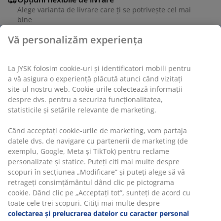
Alege varianta de livrare care ți se potrivește cel mai
bine
Unitate de stoc: 1765544
Specificații
Recenzii
Vă personalizăm experiența
(
4
)
La JYSK folosim cookie-uri și identificatori mobili pentru a vă
asigura o experiență plăcută atunci când vizitați site-ul nostru
Livrare
web. Cookie-urile colectează informații despre dvs. pentru a
securiza funcționalitatea, statisticile și setările relevante de
marketing.