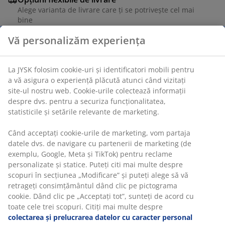
Alege varianta de livrare care ți se potrivește cel mai
bine
Unitate de stoc: 1766207
Vă personalizăm experiența
La JYSK folosim cookie-uri și identificatori mobili pentru a
Specificații
vă asigura o experiență plăcută atunci când vizitați site-
ul nostru web. Cookie-urile colectează informații despre
dvs. pentru a securiza funcționalitatea, statisticile și
setările relevante de marketing.
Recenzii
Când acceptați cookie-urile de marketing, vom partaja
(
5
)
datele dvs. de navigare cu partenerii de marketing (de
exemplu, Google, Meta și TikTok) pentru reclame
personalizate și statice. Puteți citi mai multe despre
Livrare
scopuri în secțiunea „Modificare” și puteți alege să vă
retrageți consimțământul dând clic pe pictograma cookie.
Dând clic pe „Acceptați tot”, sunteți de acord cu toate