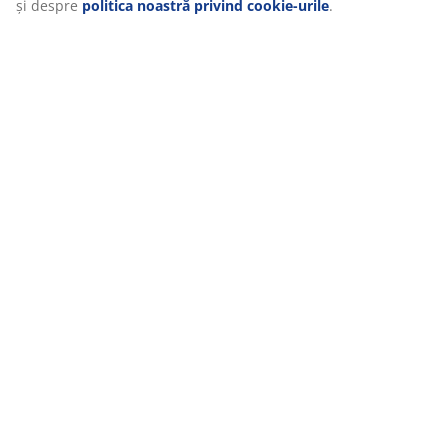
cele trei scopuri. Citiți mai multe despre
colectarea și
prelucrarea datelor cu caracter personal
și despre
politica noastră privind cookie-urile
.