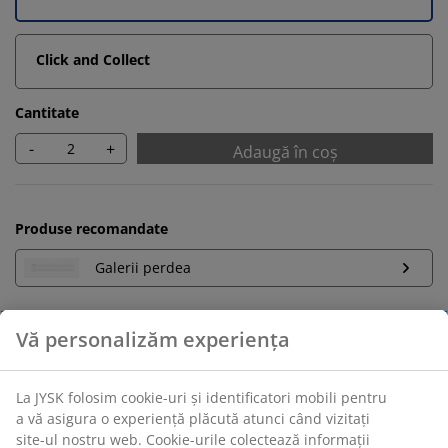
Click and Collect
Cantitate
-
+
Adaugă în coș
Produse recomandate
Galerii perdea
Retur pe o perioadă nelimitată
Află mai multe detalii despre cum poți schimba sau
returna produsul dorit într-un magazin fizic JYSK
Garanția prețului