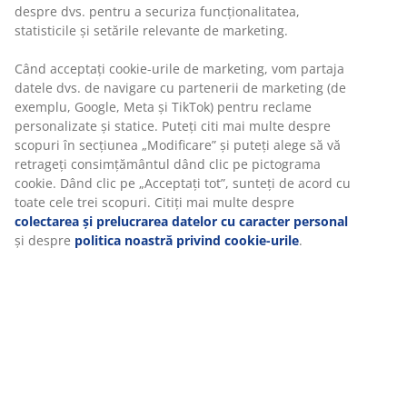
Beneficiezi de garanția prețului pe o perioadă de 30 de
zile
Opțiuni flexibile de livrare
Alege varianta de livrare care ți se potrivește cel mai
bine
Unitate de stoc: 5080013
Specificații
Recenzii
(
158
)