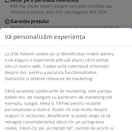
Află mai multe detalii despre cum poți schimba sau
returna produsul dorit într-un magazin fizic JYSK
Garanția prețului
Beneficiezi de garanția prețului pe o perioadă de 30 de
zile
Opțiuni flexibile de livrare
Alege varianta de livrare care ți se potrivește cel mai
bine
Unitate de stoc: 5089001
Vă personalizăm experiența
Specificații
La JYSK folosim cookie-uri și identificatori mobili pentru a vă
asigura o experiență plăcută atunci când vizitați site-ul nostru
web. Cookie-urile colectează informații despre dvs. pentru a
Recenzii
securiza funcționalitatea, statisticile și setările relevante de