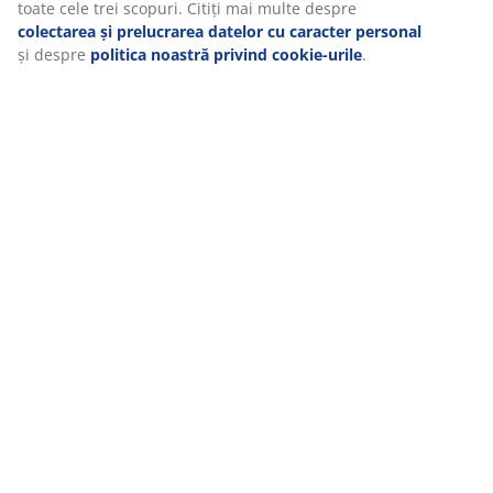
toate cele trei scopuri. Citiți mai multe despre
(
21
)
colectarea și prelucrarea datelor cu caracter personal
și despre
politica noastră privind cookie-urile
.
Livrare