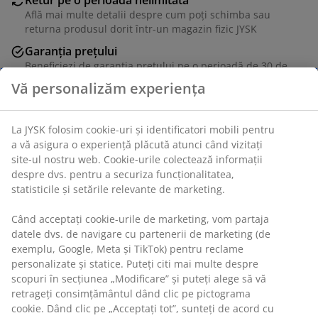
Află mai multe detalii despre cum poți schimba sau
returna produsul dorit într-un magazin fizic JYSK
Garanția prețului
Beneficiezi de garanția prețului pe o perioadă de 30 de
zile
Vă personalizăm experiența
Opțiuni flexibile de livrare
Alege varianta de livrare care ți se potrivește cel mai
La JYSK folosim cookie-uri și identificatori mobili pentru
bine
a vă asigura o experiență plăcută atunci când vizitați
site-ul nostru web. Cookie-urile colectează informații
despre dvs. pentru a securiza funcționalitatea,
Unitate de stoc: 5095012
statisticile și setările relevante de marketing.
Când acceptați cookie-urile de marketing, vom partaja
datele dvs. de navigare cu partenerii de marketing (de
Specificații
exemplu, Google, Meta și TikTok) pentru reclame
personalizate și statice. Puteți citi mai multe despre
scopuri în secțiunea „Modificare” și puteți alege să vă
retrageți consimțământul dând clic pe pictograma
Recenzii
cookie. Dând clic pe „Acceptați tot”, sunteți de acord cu