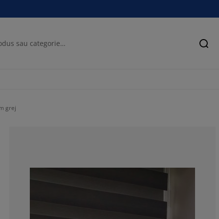
Cău
m grej
83.62068965517