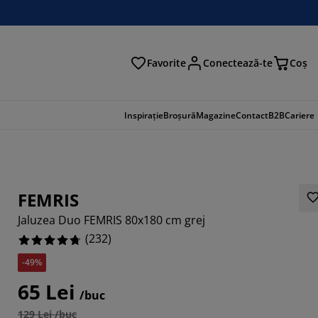
Favorite
Conectează-te
Coş
tare
Inspirație
Broșură
Magazine
Contact
B2B
Cariere
FEMRIS
Jaluzea Duo FEMRIS 80x180 cm grej
(
232
)
-49%
65 Lei
/buc
241%
129 Lei /buc