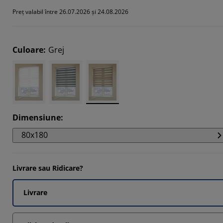
5516%
Preț valabil între 26.07.2026 și 24.08.2026
2413%
1036%
Culoare
:
Grej
724%
Dimensiune
:
80x180
Livrare sau Ridicare?
Livrare