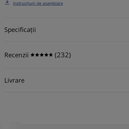
Instrucțiuni de asamblare
Specificații
(
232
)
Recenzii
Livrare