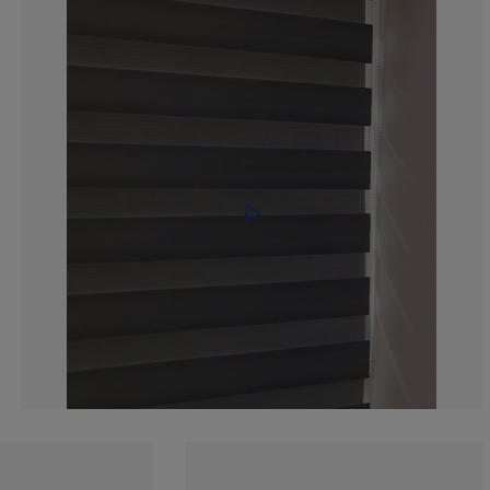
10.77586206896
0.862068965517
2.155172413793
2.586206896551