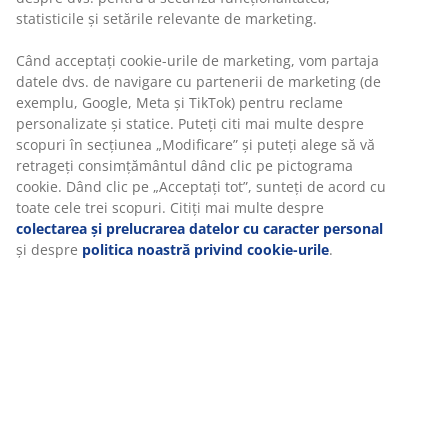
bine
Unitate de stoc: 3630086
Instrucțiuni de asamblare
Specificații
Recenzii
(
20
)
Livrare