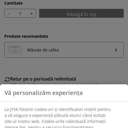
Cantitate
-
+
Adaugă în coș
Produse recomandate
Măsuțe de cafea
Retur pe o perioadă nelimitată
Află mai multe detalii despre cum poți schimba sau
returna produsul dorit într-un magazin fizic JYSK
Garanția prețului
Beneficiezi de garanția prețului pe o perioadă de 30 de
zile
Opțiuni flexibile de livrare
Alege varianta de livrare care ți se potrivește cel mai