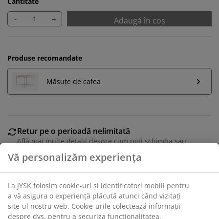
Cantitate
-
+
Adaugă în coș
Produse recomandate
Măsuțe de cafea
Retur pe o perioadă nelimitată
Află mai multe detalii despre cum poți schimba sau
returna produsul dorit într-un magazin fizic JYSK
Garanția prețului
Beneficiezi de garanția prețului pe o perioadă de 30 de
zile
Opțiuni flexibile de livrare
Alege varianta de livrare care ți se potrivește cel mai