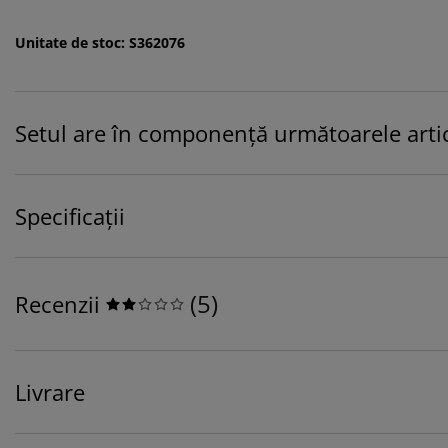
Unitate de stoc: S362076
Setul are în componență următoarele artic
Specificații
(
5
)
Recenzii
Livrare