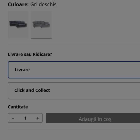
Culoare
:
Gri deschis
Livrare sau Ridicare?
Livrare
Click and Collect
Cantitate
-
+
Adaugă în coș