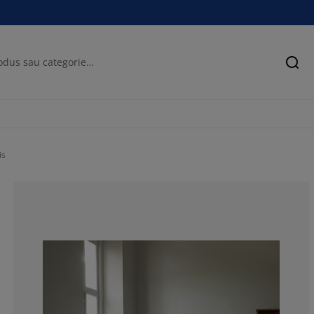
Cău
is
0%