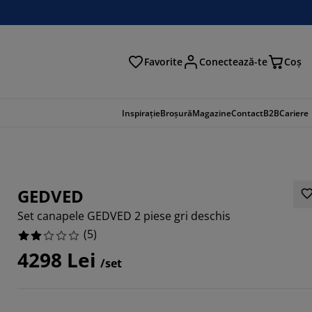
Favorite
Conectează-te
Coş
tare
Inspirație
Broșură
Magazine
Contact
B2B
Cariere
GEDVED
Set canapele GEDVED 2 piese gri deschis
(
5
)
4298 Lei
/set