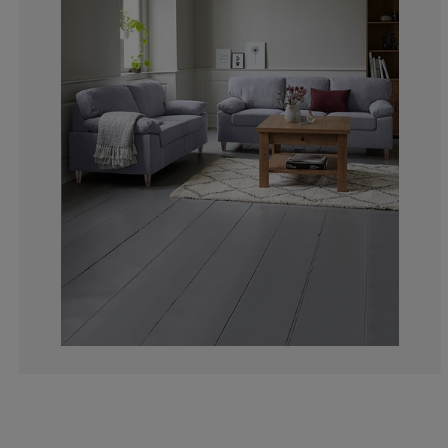
20%
0%
40%
40%