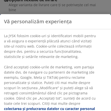
Alege varianta de livrare care ți se potrivește cel mai
bine
Vă personalizăm experiența
Unitate de stoc: 2786200
La JYSK folosim cookie-uri și identificatori mobili pentru
a vă asigura o experiență plăcută atunci când vizitați
site-ul nostru web. Cookie-urile colectează informații
Specificații
despre dvs. pentru a securiza funcționalitatea,
statisticile și setările relevante de marketing.
Când acceptați cookie-urile de marketing, vom partaja
Recenzii
datele dvs. de navigare cu partenerii de marketing (de
exemplu, Google, Meta și TikTok) pentru reclame
(
1
)
personalizate și statice. Puteți citi mai multe despre
scopuri în secțiunea „Modificare” și puteți alege să vă
retrageți consimțământul dând clic pe pictograma
Livrare
cookie. Dând clic pe „Acceptați tot”, sunteți de acord cu
toate cele trei scopuri. Citiți mai multe despre
colectarea și prelucrarea datelor cu caracter personal