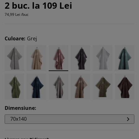
2 buc. la 109 Lei
74,99 Lei /buc
Culoare
:
Grej
Dimensiune
:
70x140