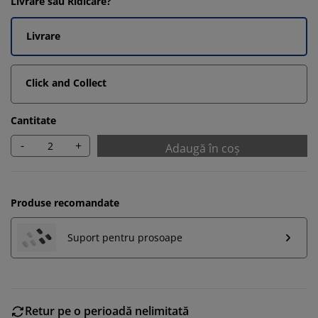
Livrare sau Ridicare?
Livrare
Click and Collect
Cantitate
-
+
Adaugă în coș
Produse recomandate
Suport pentru prosoape
Vă personalizăm experiența
Retur pe o perioadă nelimitată
La JYSK folosim cookie-uri și identificatori mobili pentru