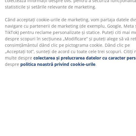
(
128
)
Despre brand
Livrare