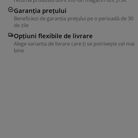
returna produsul dorit într-un magazin fizic JYSK
Garanția prețului
Beneficiezi de garanția prețului pe o perioadă de 30
de zile
Opțiuni flexibile de livrare
Alege varianta de livrare care ți se potrivește cel mai
bine