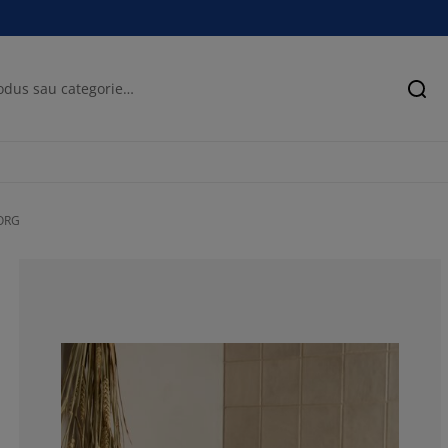
Cău
ORG
88.26530612244