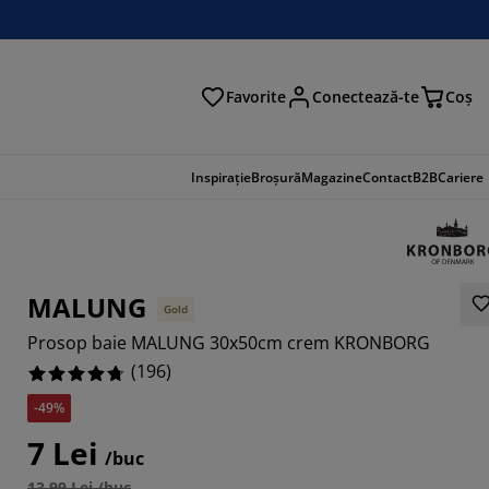
Favorite
Conectează-te
Coş
tare
Inspirație
Broșură
Magazine
Contact
B2B
Cariere
MALUNG
Gold
Prosop baie MALUNG 30x50cm crem KRONBORG
(
196
)
-49%
7 Lei
898%
/buc
13,99 Lei /buc