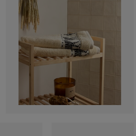
4.081632653061
2.040816326530
0%
5.612244897959