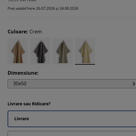
225%
Preț valabil între 26.07.2026 și 24.08.2026
6123%
Culoare
:
Crem
184%
Dimensiune
:
30x50
Livrare sau Ridicare?
Livrare