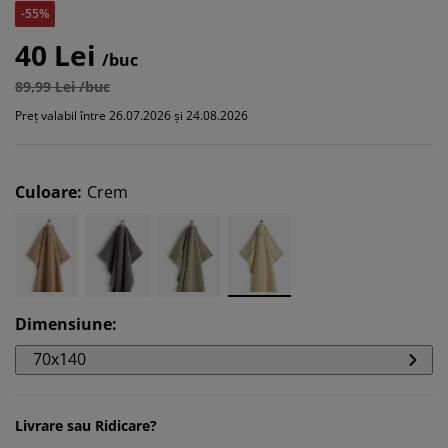
-55%
40 Lei
/buc
89,99 Lei /buc
Preț valabil între 26.07.2026 și 24.08.2026
Culoare
:
Crem
Dimensiune
:
70x140
Livrare sau Ridicare?