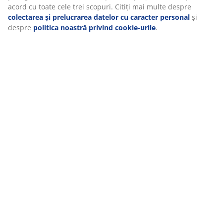
Recenzii
(
196
)
Despre brand
Livrare