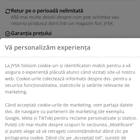
La JYSK folosim cookie-uri și identificatori mobili pentru
a vă asigura o experiență plăcută atunci când vizitați
Retur pe o perioadă nelimitată
site-ul nostru web. Cookie-urile colectează informații
Află mai multe detalii despre cum poți schimba sau
despre dvs. pentru a securiza funcționalitatea,
returna produsul dorit într-un magazin fizic JYSK
statisticile și setările relevante de marketing.
Garanția prețului
Beneficiezi de garanția prețului pe o perioadă de 30 de
Când acceptați cookie-urile de marketing, vom partaja
zile
datele dvs. de navigare cu partenerii de marketing (de
Opțiuni flexibile de livrare
exemplu, Google, Meta și TikTok) pentru reclame
Alege varianta de livrare care ți se potrivește cel mai
personalizate și statice. Puteți citi mai multe despre
bine
scopuri în secțiunea „Modificare” și puteți alege să vă
retrageți consimțământul dând clic pe pictograma
cookie. Dând clic pe „Acceptați tot”, sunteți de acord cu
toate cele trei scopuri. Citiți mai multe despre
Unitate de stoc: 2348374
colectarea și prelucrarea datelor cu caracter personal
și despre
politica noastră privind cookie-urile
.
Specificații