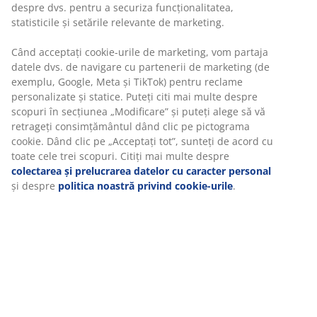
zile
Opțiuni flexibile de livrare
Alege varianta de livrare care ți se potrivește cel mai
bine
Unitate de stoc: 2345442
Specificații
Recenzii
(
9
)