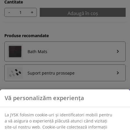
Cantitate
-
+
Adaugă în coș
Produse recomandate
Bath Mats
Suport pentru prosoape
Retur pe o perioadă nelimitată
Află mai multe detalii despre cum poți schimba sau
returna produsul dorit într-un magazin fizic JYSK
Garanția prețului
Beneficiezi de garanția prețului pe o perioadă de 30 de