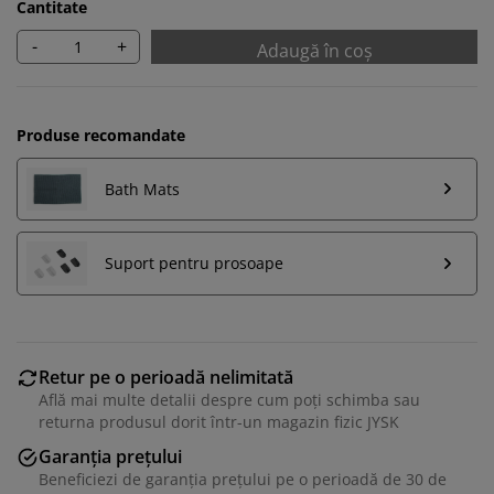
Cantitate
-
+
Adaugă în coș
Produse recomandate
Bath Mats
Suport pentru prosoape
Vă personalizăm experiența
Retur pe o perioadă nelimitată
Află mai multe detalii despre cum poți schimba sau
returna produsul dorit într-un magazin fizic JYSK
La JYSK folosim cookie-uri și identificatori mobili pentru
Garanția prețului
a vă asigura o experiență plăcută atunci când vizitați
site-ul nostru web. Cookie-urile colectează informații
Beneficiezi de garanția prețului pe o perioadă de 30 de