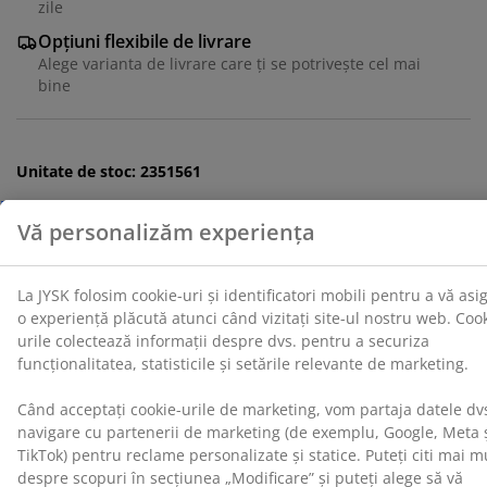
zile
despre dvs. pentru a securiza funcționalitatea,
statisticile și setările relevante de marketing.
Opțiuni flexibile de livrare
Alege varianta de livrare care ți se potrivește cel mai
Când acceptați cookie-urile de marketing, vom partaja
bine
datele dvs. de navigare cu partenerii de marketing (de
exemplu, Google, Meta și TikTok) pentru reclame
personalizate și statice. Puteți citi mai multe despre
scopuri în secțiunea „Modificare” și puteți alege să vă
Unitate de stoc: 2351561
retrageți consimțământul dând clic pe pictograma
cookie. Dând clic pe „Acceptați tot”, sunteți de acord cu
toate cele trei scopuri. Citiți mai multe despre
colectarea și prelucrarea datelor cu caracter personal
Specificații
și despre
politica noastră privind cookie-urile
.
Recenzii
(
57
)
Livrare