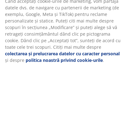
Specificații
Recenzii
(
51
)
Vă personalizăm experiența
Livrare
La JYSK folosim cookie-uri și identificatori mobili pentru a vă asi
experiență plăcută atunci când vizitați site-ul nostru web. Cookie
colectează informații despre dvs. pentru a securiza funcționalita
statisticile și setările relevante de marketing.
Când acceptați cookie-urile de marketing, vom partaja datele dv
navigare cu partenerii de marketing (de exemplu, Google, Meta 
TikTok) pentru reclame personalizate și statice. Puteți citi mai m
despre scopuri în secțiunea „Modificare” și puteți alege să vă
retrageți consimțământul dând clic pe pictograma cookie. Dând 
pe „Acceptați tot”, sunteți de acord cu toate cele trei scopuri. Citi