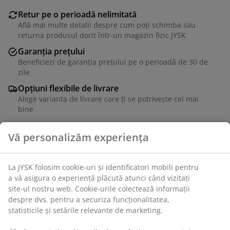
Retur pe o perioadă nelimitată
Află mai multe detalii despre cum poți schimba sau
returna produsul dorit într-un magazin fizic JYSK
Garanția prețului
Beneficiezi de garanția prețului pe o perioadă de 30 de
zile
Opțiuni flexibile de livrare
Alege varianta de livrare care ți se potrivește cel mai
bine
Oțel. 40x55x45 cm
Unitate de stoc: 3650070
Instrucțiuni de asamblare